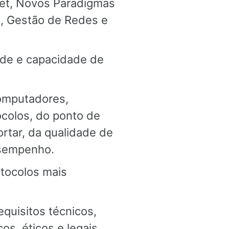
net, Novos Paradigmas
e, Gestão de Redes e
ade e capacidade de
omputadores,
ocolos, do ponto de
ortar, da qualidade de
esempenho.
otocolos mais
quisitos técnicos,
s, éticos e legais