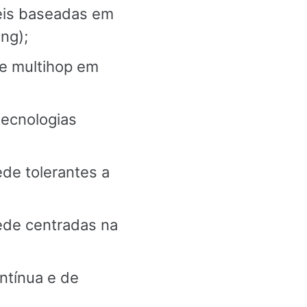
eis baseadas em
ng);
e multihop em
tecnologias
de tolerantes a
ede centradas na
ntínua e de