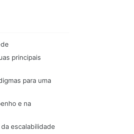
ede
uas principais
adigmas para uma
penho e na
da escalabilidade