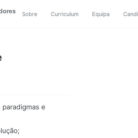
dores
Sobre
Curriculum
Equipa
Candi
e
os paradigmas e
olução;