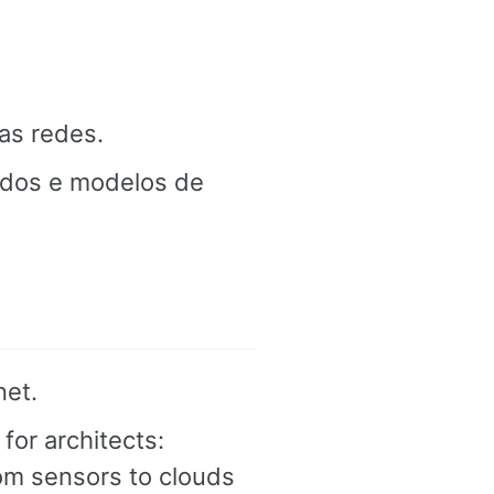
as redes.
ados e modelos de
net.
for architects:
om sensors to clouds