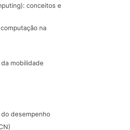
puting): conceitos e
a computação na
 da mobilidade
e do desempenho
CCN)